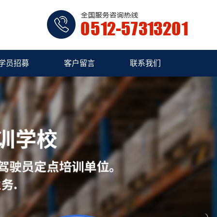
学员招募
客户留言
联系我们