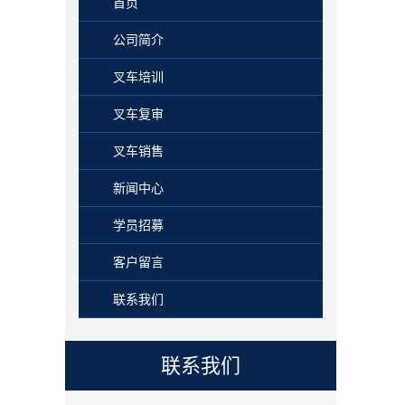
首页
公司简介
叉车培训
叉车复审
叉车销售
新闻中心
学员招募
客户留言
联系我们
联系我们