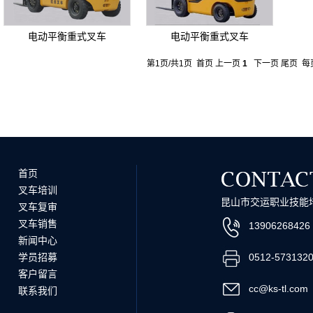
电动平衡重式叉车
电动平衡重式叉车
第1页/共1页 首页 上一页
1
下一页 尾页 每页
首页
叉车培训
昆山市交运职业技能
叉车复审
叉车销售
13906268426
新闻中心
学员招募
0512-573132
客户留言
cc@ks-tl.com
联系我们