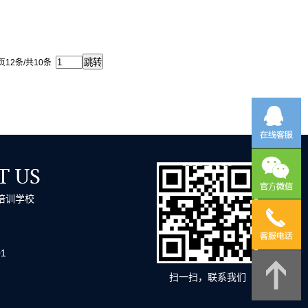
12条/共10条
培训学校
01
扫一扫，联系我们